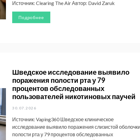
Источник: Clearing The Air Автор: David Zaruk
Подробнее
Шведское исследование выявило
поражения полости рта у 79
процентов обследованных
пользователей никотиновых паучей
30.07.2026
Источник: Vaping360 Шведское клиническое
исследование выявило поражения слизистой оболочк
полости рта у 79 процентов обследованных