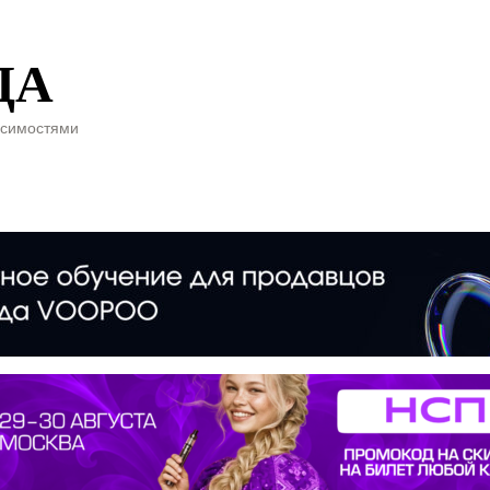
ДА
исимостями